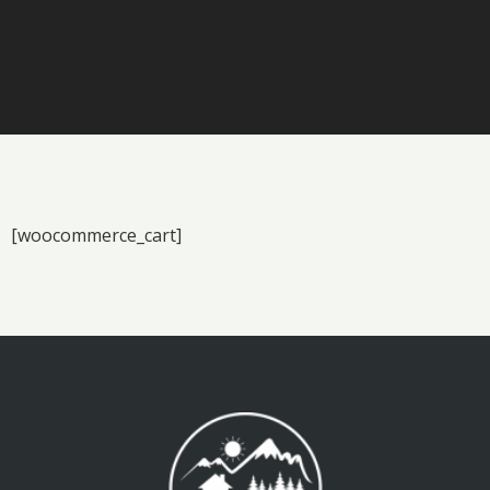
[woocommerce_cart]